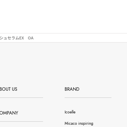
ッシュセラムEX OA
BOUT US
BRAND
Icoelle
OMPANY
Micaco inspiring