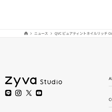
ニュース
QVC ピュアティントネイルリッチ O
A
C