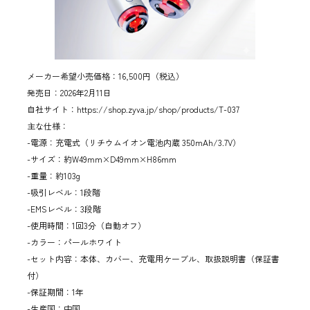
メーカー希望小売価格：16,500円（税込）
発売日：2026年2月11日
自社サイト：
https://shop.zyva.jp/shop/products/T-037
主な仕様：
-電源：充電式（リチウムイオン電池内蔵 350mAh/3.7V）
-サイズ：約W49mm×D49mm×H86mm
-重量：約103g
-吸引レベル：1段階
-EMSレベル：3段階
-使用時間：1回3分（自動オフ）
-カラー：パールホワイト
-セット内容：本体、カバー、充電用ケーブル、取扱説明書（保証書
付）
-保証期間：1年
-生産国：中国