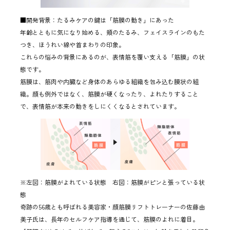
■開発背景：たるみケアの鍵は「筋膜の動き」にあった
年齢とともに気になり始める、頬のたるみ、フェイスラインのもた
つき、ほうれい線や首まわりの印象。
これらの悩みの背景にあるのが、表情筋を覆い支える「筋膜」の状
態です。
筋膜は、筋肉や内臓など身体のあらゆる組織を包み込む膜状の組
織。顔も例外ではなく、筋膜が硬くなったり、よれたりすること
で、表情筋が本来の動きをしにくくなるとされています。
※左図：筋膜がよれている状態 右図：筋膜がピンと張っている状
態
奇跡の56歳とも呼ばれる美容家・顔筋膜リフトトレーナーの佐藤由
美子氏は、長年のセルフケア指導を通じて、筋膜のよれに着目。