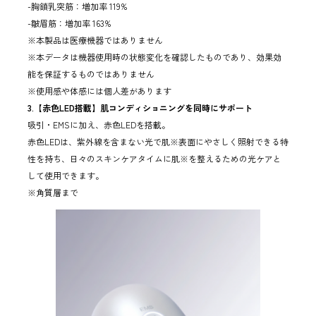
-胸鎖乳突筋：増加率 119%
-皺眉筋：増加率 163%
※本製品は医療機器ではありません
※本データは機器使用時の状態変化を確認したものであり、効果効
能を保証するものではありません
※使用感や体感には個人差があります
3.【赤色LED搭載】肌コンディショニングを同時にサポート
吸引・EMSに加え、赤色LEDを搭載。
赤色LEDは、紫外線を含まない光で肌※表面にやさしく照射できる特
性を持ち、日々のスキンケアタイムに肌※を整えるための光ケアと
して使用できます。
※角質層まで