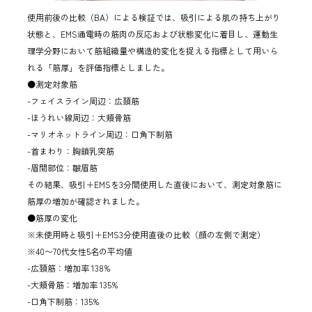
使用前後の比較（BA）による検証では、吸引による肌の持ち上がり
状態と、EMS通電時の筋肉の反応および状態変化に着目し、運動生
理学分野において筋組織量や構造的変化を捉える指標として用いら
れる「筋厚」を評価指標としました。
●測定対象筋
-フェイスライン周辺：広頚筋
-ほうれい線周辺：大頬骨筋
-マリオネットライン周辺：口角下制筋
-首まわり：胸鎖乳突筋
-眉間部位：皺眉筋
その結果、吸引＋EMSを3分間使用した直後において、測定対象筋に
筋厚の増加が確認されました。
●筋厚の変化
※未使用時と吸引＋EMS3分使用直後の比較（顔の左側で測定）
※40〜70代女性5名の平均値
-広頚筋：増加率 138%
-大頬骨筋：増加率 135%
-口角下制筋：135%